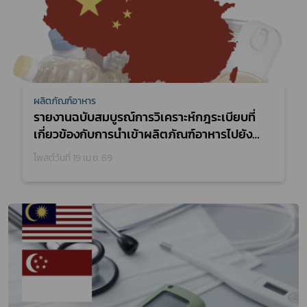
ผลิตภัณฑ์อาหาร
รายงานฉบับสมบูรณ์การวิเคราะห์กฎระเบียบที่
เกี่ยวข้องกับการนำเข้าผลิตภัณฑ์อาหารไปยัง
สาธารณรัฐประชาชนจีน เพื่อหาแนวทางในการ
โพสต์วันที่ 19 เม.ย. 69
สนับสนุนการส่งออกผู้ประกอบการผลิตภัณฑ์
อาหาร ประจำปีงบประมาณ 2568 (ฉบับ
สมบูรณ์)