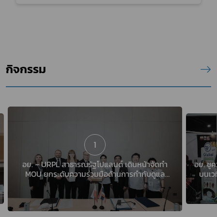
กิจกรรม
1
อย. – URPL สาธารณรัฐโปแลนด์ เดินหน้าจัดทำ
อย. ชู
MOU ยกระดับความร่วมมือด้านการกำกับดูแล
บนเว
ผลิตภัณฑ์สุขภาพ
มูลค่