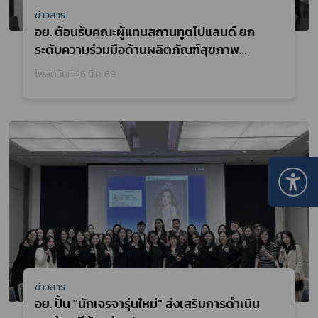
ข่าวสาร
อย. ต้อนรับคณะผู้แทนสถานทูตโปแลนด์ ยก
ระดับความร่วมมือด้านผลิตภัณฑ์สุขภาพ
พร้อมผลักดันสู่ตลาดโลกตามนโยบาย “Local
โพสต์วันที่ 26 มี.ค. 69
to Global”
ข่าวสาร
อย. ปั้น "นักเจรจารุ่นใหม่" ส่งเสริมการดำเนิน