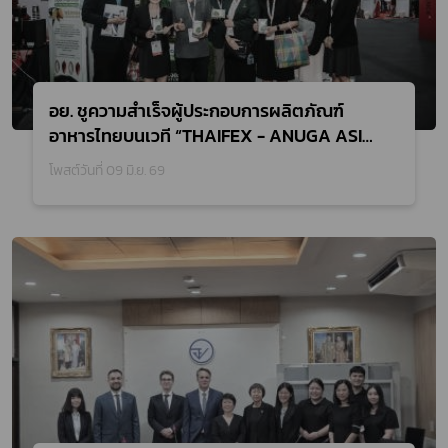
อย. ชูความสำเร็จผู้ประกอบการผลิตภัณฑ์
อาหารไทยบนเวที “THAIFEX - ANUGA ASIA
2026” สร้างมูลค่าทางธุรกิจกว่า 23 ล้านบาท
โพสต์วันที่ 09 มิ.ย. 69
ตอกย้ำนโยบาย From Local to Global