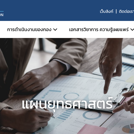
เว็บลิงก์
ติดต่อเร
ON
การดำเนินงานของกอง
เอกสารวิชาการ ความรู้เผยแพร่
ความร่วมมือด้านต่างประเทศ
รายงานผลการศึกษา
Health Cooperation
คู่มือการส่งออก
International Trade
เอกสารความร่วมมือระหว่างป
Trade & Health
เอกสารอื่น ๆ
การส่งเสริมการส่งออกผลิตภัณฑ์สุขภาพ
แผนยุทธศาสตร์
การพัฒนาทีมเจรจา